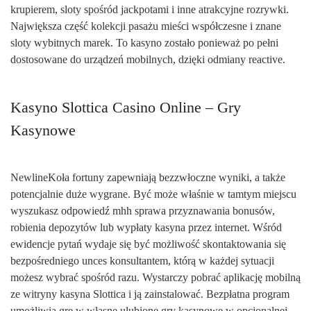
krupierem, sloty spośród jackpotami i inne atrakcyjne rozrywki.
Największa część kolekcji pasażu mieści współczesne i znane
sloty wybitnych marek. To kasyno zostało ponieważ po pełni
dostosowane do urządzeń mobilnych, dzięki odmiany reactive.
Kasyno Slottica Casino Online – Gry
Kasynowe
NewlineKoła fortuny zapewniają bezzwłoczne wyniki, a także
potencjalnie duże wygrane. Być może właśnie w tamtym miejscu
wyszukasz odpowiedź mhh sprawa przyznawania bonusów,
robienia depozytów lub wypłaty kasyna przez internet. Wśród
ewidencje pytań wydaje się być możliwość skontaktowania się
bezpośredniego unces konsultantem, którą w każdej sytuacji
możesz wybrać spośród razu. Wystarczy pobrać aplikację mobilną
ze witryny kasyna Slottica i ją zainstalować. Bezpłatna program
umożliwia grę w własne ulubione gry kasynowe w opcjonalnej