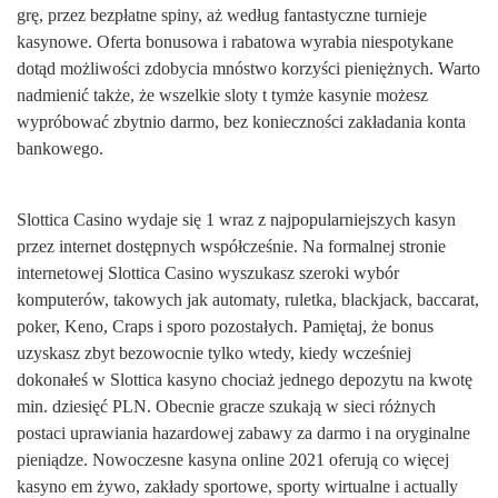
grę, przez bezpłatne spiny, aż według fantastyczne turnieje
kasynowe. Oferta bonusowa i rabatowa wyrabia niespotykane
dotąd możliwości zdobycia mnóstwo korzyści pieniężnych. Warto
nadmienić także, że wszelkie sloty t tymże kasynie możesz
wypróbować zbytnio darmo, bez konieczności zakładania konta
bankowego.
Slottica Casino wydaje się 1 wraz z najpopularniejszych kasyn
przez internet dostępnych współcześnie. Na formalnej stronie
internetowej Slottica Casino wyszukasz szeroki wybór
komputerów, takowych jak automaty, ruletka, blackjack, baccarat,
poker, Keno, Craps i sporo pozostałych. Pamiętaj, że bonus
uzyskasz zbyt bezowocnie tylko wtedy, kiedy wcześniej
dokonałeś w Slottica kasyno chociaż jednego depozytu na kwotę
min. dziesięć PLN. Obecnie gracze szukają w sieci różnych
postaci uprawiania hazardowej zabawy za darmo i na oryginalne
pieniądze. Nowoczesne kasyna online 2021 oferują co więcej
kasyno em żywo, zakłady sportowe, sporty wirtualne i actually