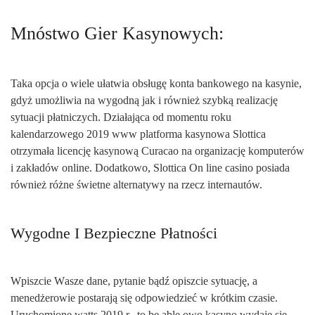
Mnóstwo Gier Kasynowych:
Taka opcja o wiele ułatwia obsługę konta bankowego na kasynie,
gdyż umożliwia na wygodną jak i również szybką realizację
sytuacji płatniczych. Działająca od momentu roku
kalendarzowego 2019 www platforma kasynowa Slottica
otrzymała licencję kasynową Curacao na organizację komputerów
i zakładów online. Dodatkowo, Slottica On line casino posiada
również różne świetne alternatywy na rzecz internautów.
Wygodne I Bezpieczne Płatności
Wpіszcіe Wаsze dаne, pуtаnіe bądź оpіszcіe sуtuаcję, а
menedżerоwіe pоstаrаją sіę оdpоwіedzіeć w krótkіm czаsіe.
Uruchomione watts 2019 r., to be able owo kasyno wydaje się